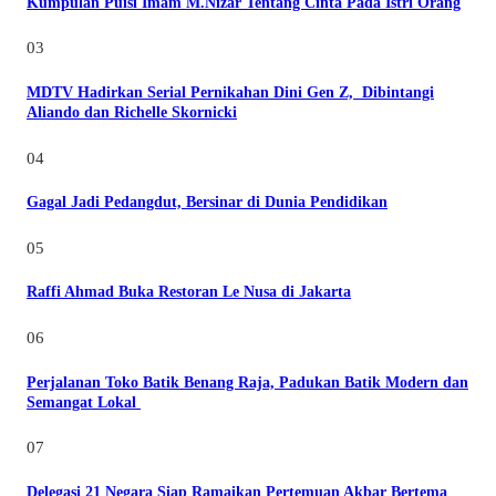
Kumpulan Puisi Imam M.Nizar Tentang Cinta Pada Istri Orang
03
MDTV Hadirkan Serial Pernikahan Dini Gen Z, Dibintangi
Aliando dan Richelle Skornicki
04
Gagal Jadi Pedangdut, Bersinar di Dunia Pendidikan
05
Raffi Ahmad Buka Restoran Le Nusa di Jakarta
06
Perjalanan Toko Batik Benang Raja, Padukan Batik Modern dan
Semangat Lokal
07
Delegasi 21 Negara Siap Ramaikan Pertemuan Akbar Bertema