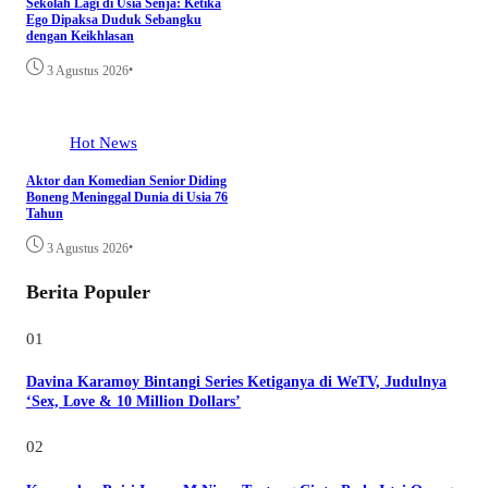
Sekolah Lagi di Usia Senja: Ketika
Ego Dipaksa Duduk Sebangku
dengan Keikhlasan
•
3 Agustus 2026
Hot News
Aktor dan Komedian Senior Diding
Boneng Meninggal Dunia di Usia 76
Tahun
•
3 Agustus 2026
Berita Populer
01
Davina Karamoy Bintangi Series Ketiganya di WeTV, Judulnya
‘Sex, Love & 10 Million Dollars’
02