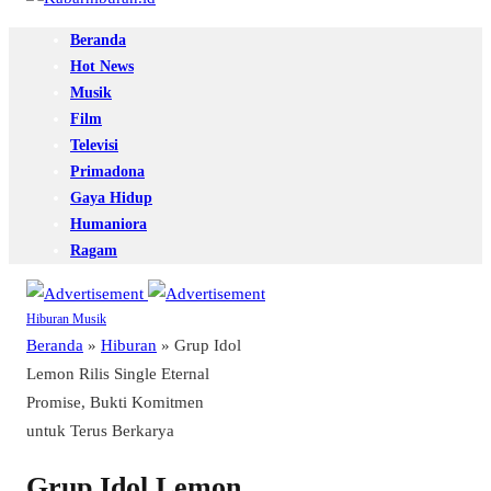
Beranda
Hot News
Musik
Film
Televisi
Primadona
Gaya Hidup
Humaniora
Ragam
Hiburan
Musik
Beranda
»
Hiburan
»
Grup Idol
Lemon Rilis Single Eternal
Promise, Bukti Komitmen
untuk Terus Berkarya
Grup Idol Lemon