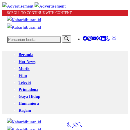
SCROLL TO CONTINUE WITH CONTENT
Beranda
Hot News
Musik
Film
Televisi
Primadona
Gaya Hidup
Humaniora
Ragam