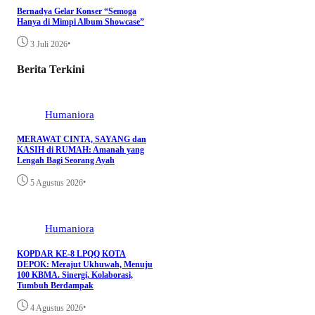
Bernadya Gelar Konser “Semoga
Hanya di Mimpi Album Showcase”
•
3 Juli 2026
Berita Terkini
Humaniora
MERAWAT CINTA, SAYANG dan
KASIH di RUMAH: Amanah yang
Lengah Bagi Seorang Ayah
•
5 Agustus 2026
Humaniora
KOPDAR KE-8 LPQQ KOTA
DEPOK: Merajut Ukhuwah, Menuju
100 KBMA. Sinergi, Kolaborasi,
Tumbuh Berdampak
•
4 Agustus 2026