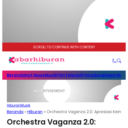
SCROLL TO CONTINUE WITH CONTENT
Beranda
Hot News
Musik
Film
Televisi
Primadona
Gaya Hidu
Hiburan
Musik
Beranda
»
Hiburan
»
Orchestra Vaganza 2.0: Apresiasi Keind
Orchestra Vaganza 2.0: