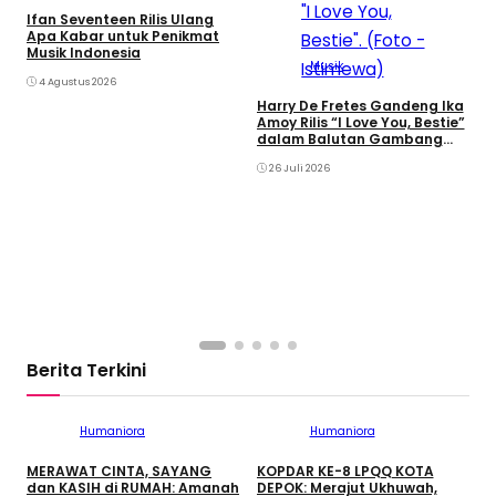
T
Ifan Seventeen Rilis Ulang
I
Apa Kabar untuk Penikmat
Musik Indonesia
Musik
4 Agustus 2026
Harry De Fretes Gandeng Ika
Amoy Rilis “I Love You, Bestie”
dalam Balutan Gambang
Kromong
26 Juli 2026
Berita Terkini
Humaniora
Humaniora
MERAWAT CINTA, SAYANG
KOPDAR KE-8 LPQQ KOTA
dan KASIH di RUMAH: Amanah
DEPOK: Merajut Ukhuwah,