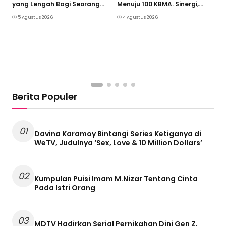
yang Lengah Bagi Seorang
Menuju 100 KBMA. Sinergi,
Ayah
Kolaborasi, Tumbuh
5 Agustus 2026
4 Agustus 2026
Berdampak
I
A
M
Berita Populer
01
Davina Karamoy Bintangi Series Ketiganya di
WeTV, Judulnya ‘Sex, Love & 10 Million Dollars’
02
Kumpulan Puisi Imam M.Nizar Tentang Cinta
Pada Istri Orang
03
MDTV Hadirkan Serial Pernikahan Dini Gen Z,