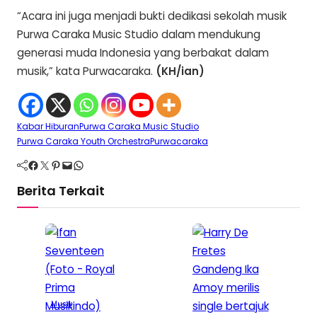
“Acara ini juga menjadi bukti dedikasi sekolah musik
Purwa Caraka Music Studio dalam mendukung
generasi muda Indonesia yang berbakat dalam
musik,” kata Purwacaraka.
(KH/ian)
Kabar Hiburan
Purwa Caraka Music Studio
Purwa Caraka Youth Orchestra
Purwacaraka
Facebook
Twitter
Pinterest
Mail
WhatsApp
Berita Terkait
Musik
R