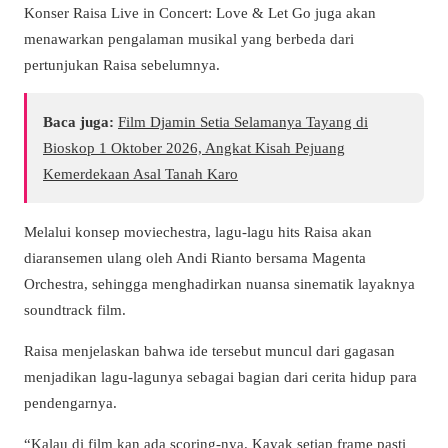
Konser Raisa Live in Concert: Love & Let Go juga akan
menawarkan pengalaman musikal yang berbeda dari
pertunjukan Raisa sebelumnya.
Baca juga:
Film Djamin Setia Selamanya Tayang di
Bioskop 1 Oktober 2026, Angkat Kisah Pejuang
Kemerdekaan Asal Tanah Karo
Melalui konsep moviechestra, lagu-lagu hits Raisa akan
diaransemen ulang oleh Andi Rianto bersama Magenta
Orchestra, sehingga menghadirkan nuansa sinematik layaknya
soundtrack film.
Raisa menjelaskan bahwa ide tersebut muncul dari gagasan
menjadikan lagu-lagunya sebagai bagian dari cerita hidup para
pendengarnya.
“Kalau di film kan ada scoring-nya. Kayak setiap frame pasti