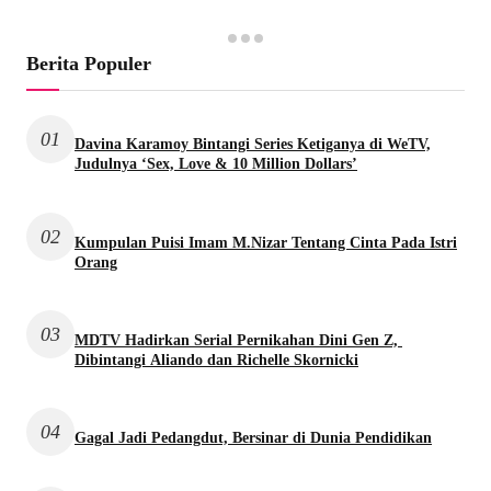
Berita Populer
01
Davina Karamoy Bintangi Series Ketiganya di WeTV,
Judulnya ‘Sex, Love & 10 Million Dollars’
02
Kumpulan Puisi Imam M.Nizar Tentang Cinta Pada Istri
Orang
03
MDTV Hadirkan Serial Pernikahan Dini Gen Z,
Dibintangi Aliando dan Richelle Skornicki
04
Gagal Jadi Pedangdut, Bersinar di Dunia Pendidikan