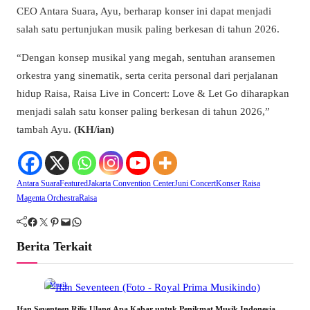
CEO Antara Suara, Ayu, berharap konser ini dapat menjadi
salah satu pertunjukan musik paling berkesan di tahun 2026.
“Dengan konsep musikal yang megah, sentuhan aransemen
orkestra yang sinematik, serta cerita personal dari perjalanan
hidup Raisa, Raisa Live in Concert: Love & Let Go diharapkan
menjadi salah satu konser paling berkesan di tahun 2026,”
tambah Ayu.
(KH/ian)
Antara Suara
Featured
Jakarta Convention Center
Juni Concert
Konser Raisa
Magenta Orchestra
Raisa
Facebook
Twitter
Pinterest
Mail
WhatsApp
Berita Terkait
Musik
Ifan Seventeen Rilis Ulang Apa Kabar untuk Penikmat Musik Indonesia