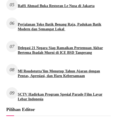
05
Raffi Ahmad Buka Restoran Le Nusa di Jakarta
06
Perjalanan Toko Batik Benang Raja, Padukan Batik
Modern dan Semangat Lokal
07
Delegasi 21 Negara Siap Ramaikan Pertemuan Akbar
Bertema Ibadah Murni di ICE BSD Tangerang
08
MI Roudotutta’lim Menutup Tahun Ajaran dengan
Pentas, Apresiasi, dan Haru Kebersamaan
09
SCTV Hadirkan Program Spesial Parade Film Layar
Lebar Indonesia
Pilihan Editor