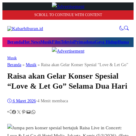
SCROLL TO CONTINUE WITH CONTENT
Beranda
Hot News
Musik
Film
Televisi
Primadona
Gaya Hidup
Humanio
Musik
Beranda
»
Musik
»
Raisa akan Gelar Konser Spesial “Love & Let Go” Se
Raisa akan Gelar Konser Spesial
“Love & Let Go” Selama Dua Hari
6 Maret 2026
•
4 Menit membaca
Facebook
Twitter
Pinterest
Mail
WhatsApp