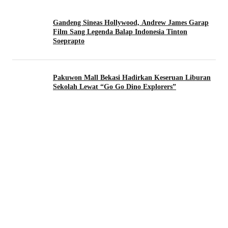
Gandeng Sineas Hollywood, Andrew James Garap
Film Sang Legenda Balap Indonesia Tinton
Soeprapto
Pakuwon Mall Bekasi Hadirkan Keseruan Liburan
Sekolah Lewat “Go Go Dino Explorers”