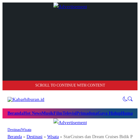
SCROLL TO CONTINUE WITH CONTENT
Beranda
Hot News
Musik
Film
Televisi
Primadona
Gaya Hidup
Humanio
Destinasi
Wisata
Beranda
»
Destinasi
»
Wisata
»
StarCruises dan Dream Cruises Bidik Pasar 