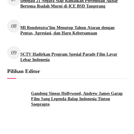
Delegasi 21 Negara Siap Ramaikan Pertemuan Akbar
Bertema Ibadah Murni di ICE BSD Tangerang
08
MI Roudotutta’lim Menutup Tahun Ajaran dengan
Pentas, Apresiasi, dan Haru Kebersamaan
09
SCTV Hadirkan Program Spesial Parade Film Layar
Lebar Indonesia
Pilihan Editor
Gandeng Sineas Hollywood, Andrew James Garap
Film Sang Legenda Balap Indonesia Tinton
Soeprapto