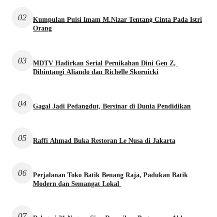
02
Kumpulan Puisi Imam M.Nizar Tentang Cinta Pada Istri
Orang
03
MDTV Hadirkan Serial Pernikahan Dini Gen Z,
Dibintangi Aliando dan Richelle Skornicki
04
Gagal Jadi Pedangdut, Bersinar di Dunia Pendidikan
05
Raffi Ahmad Buka Restoran Le Nusa di Jakarta
06
Perjalanan Toko Batik Benang Raja, Padukan Batik
Modern dan Semangat Lokal
07