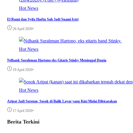
Hot News
El Rumi dan Syifa Hadju Sah Jadi Suami Istri
•
26 April 2026
Hot News
Ndhank Surahman Hartono eks Gitaris Stinky Meninggal Dunia
•
19 April 2026
Hot News
Aripat Jadi Sorotan, Sosok di Balik Layar yang Kini Mulai Dibicarakan
•
17 April 2026
Berita Terkini