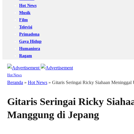
Hot News
Musik
Film
Televisi
Primadona
Gaya Hidup
Humaniora
Ragam
Hot News
Beranda
»
Hot News
»
Gitaris Seringai Ricky Siahaan Meninggal
Gitaris Seringai Ricky Siah
Manggung di Jepang