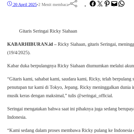
Facebook
Twitter
Pinterest
Mail
What
20 April 2025
•
2 Menit membaca
•
Gitaris Seringai Ricky Siahaan
KABARHIBURAN.id –
Ricky Siahaan, gitaris Seringai, mening
(19/4/2025).
Kabar duka berpulangnya Ricky Siahaan diumumkan melalui akun I
“Gitaris kami, sahabat kami, saudara kami, Ricky, telah berpulang
penutupan tur kami di Tokyo, Jepang. Ricky meninggalkan dunia in
musik keras dengan maksimal,” tulis @seringai_official.
Seringai mengatakan bahwa saat ini pihaknya juga sedang berup
Indonesia.
“Kami sedang dalam proses membawa Ricky pulang ke Indonesia d