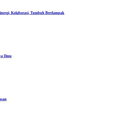
rgi, Kolaborasi, Tumbuh Berdampak
ya Ilmu
asan