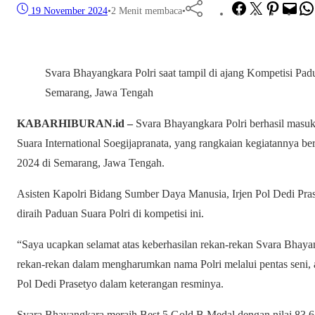
Facebook
Twitter
Pinterest
Mai
19 November 2024
•
2 Menit membaca
•
Svara Bhayangkara Polri saat tampil di ajang Kompetisi Padu
Semarang, Jawa Tengah
KABARHIBURAN.id –
Svara Bhayangkara Polri berhasil masu
Suara International Soegijapranata, yang rangkaian kegiatannya b
2024 di Semarang, Jawa Tengah.
Asisten Kapolri Bidang Sumber Daya Manusia, Irjen Pol Dedi Pras
diraih Paduan Suara Polri di kompetisi ini.
“Saya ucapkan selamat atas keberhasilan rekan-rekan Svara Bhayan
rekan-rekan dalam mengharumkan nama Polri melalui pentas seni, apa
Pol Dedi Prasetyo dalam keterangan resminya.
Svara Bhayangkara meraih Best 5 Gold B Medal dengan nilai 83.63 