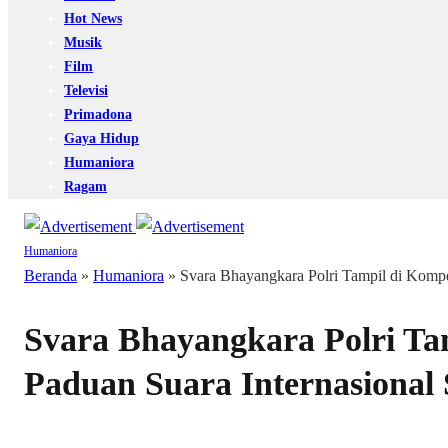
Hot News
Musik
Film
Televisi
Primadona
Gaya Hidup
Humaniora
Ragam
Humaniora
Beranda
»
Humaniora
»
Svara Bhayangkara Polri Tampil di Kompet
Svara Bhayangkara Polri Tam
Paduan Suara Internasional 