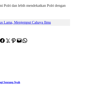
ni Polri dan lebih mendekatkan Polri dengan
pus Lama, Menjemput Cahaya Ilmu
Facebook
Twitter
Pinterest
Mail
WhatsApp
i Seorang Ayah