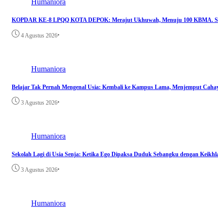
Humaniora
KOPDAR KE-8 LPQQ KOTA DEPOK: Merajut Ukhuwah, Menuju 100 KBMA. Sine
•
4 Agustus 2026
Humaniora
Belajar Tak Pernah Mengenal Usia: Kembali ke Kampus Lama, Menjemput Caha
•
3 Agustus 2026
Humaniora
Sekolah Lagi di Usia Senja: Ketika Ego Dipaksa Duduk Sebangku dengan Keikhl
•
3 Agustus 2026
Humaniora