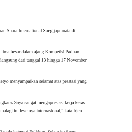
l
WhatsApp
an Suara International Soegijapranata di
k lima besar dalam ajang Kompetisi Paduan
erlangsung dari tanggal 13 hingga 17 November
etyo menyampaikan selamat atas prestasi yang
gkara. Saya sangat mengapresiasi kerja keras
lagi ini levelnya internasional,” kata Irjen
pada kategori Folklore. Selain itu Svara