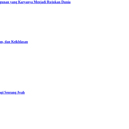
angunan yang Karyanya Menjadi Rujukan Dunia
an, dan Keikhlasan
i Seorang Ayah