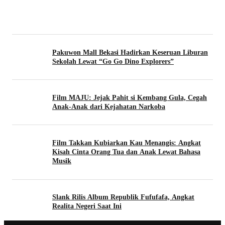
Pakuwon Mall Bekasi Hadirkan Keseruan Liburan
Sekolah Lewat “Go Go Dino Explorers”
Film MAJU: Jejak Pahit si Kembang Gula, Cegah
Anak-Anak dari Kejahatan Narkoba
Film Takkan Kubiarkan Kau Menangis: Angkat
Kisah Cinta Orang Tua dan Anak Lewat Bahasa
Musik
Slank Rilis Album Republik Fufufafa, Angkat
Realita Negeri Saat Ini