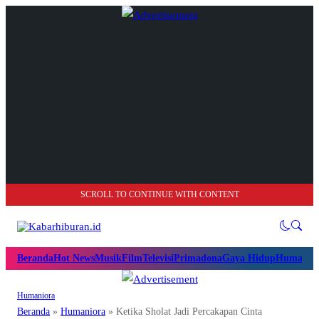
SCROLL TO CONTINUE WITH CONTENT
Beranda
Hot News
Musik
Film
Televisi
Primadona
Gaya Hidup
Humanio
Humaniora
Beranda
»
Humaniora
»
Ketika Sholat Jadi Percakapan Cinta