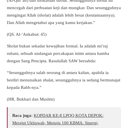
(Al-Qur’an) dan dirikanlah sholat. Sesungguhnya sholat itu
mencegah dari perbuatan keji dan mungkar. Dan sesungguhnya
mengingat Allah (sholat) adalah lebih besar (keutamaannya).
Dan Allah mengetahui apa yang kamu kerjakan.”
(QS. Al-‘Ankabut: 45)
Sholat bukan sekadar kewajiban formal. Ia adalah mi’raj
ruhani, sebuah undangan percakapan intim antara hamba
dengan Sang Pencipta. Rasulullah SAW bersabda:
“Sesungguhnya salah seorang di antara kalian, apabila ia
berdiri menunaikan shalat, sesungguhnya ia sedang bermunajat
kepada Rabb-nya.”
(HR. Bukhari dan Muslim)
Baca juga:
KOPDAR KE-8 LPQQ KOTA DEPOK:
Merajut Ukhuwah, Menuju 100 KBMA. Sinergi,