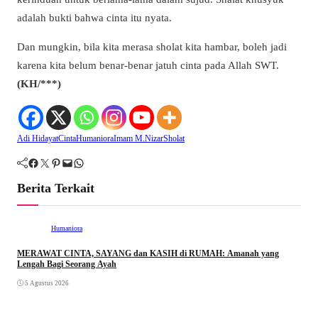
adalah bukti bahwa cinta itu nyata.
Dan mungkin, bila kita merasa sholat kita hambar, boleh jadi
karena kita belum benar-benar jatuh cinta pada Allah SWT.
(KH/***)
Adi Hidayat
Cinta
Humaniora
Imam M.nizar
Sholat
Facebook
Twitter
Pinterest
Mail
WhatsApp
Berita Terkait
Humaniora
MERAWAT CINTA, SAYANG dan KASIH di RUMAH: Amanah yang
Lengah Bagi Seorang Ayah
5 Agustus 2026