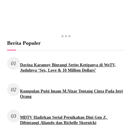
Berita Populer
01
Davina Karamoy Bintangi Series Ketiganya di WeTV,
Judulnya ‘Sex, Love & 10 Million Dollars’
02
Kumpulan Puisi Imam M.Nizar Tentang Cinta Pada Istri
Orang
03
MDTV Hadirkan Serial Pernikahan Dini Gen Z,
Dibintangi Aliando dan Richelle Skornicki