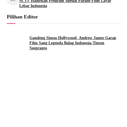
SCTV Hadirkan Program Spesial Parade Film Layar
Lebar Indonesia
Pilihan Editor
Gandeng Sineas Hollywood, Andrew James Garap
Film Sang Legenda Balap Indonesia Tinton
Soeprapto