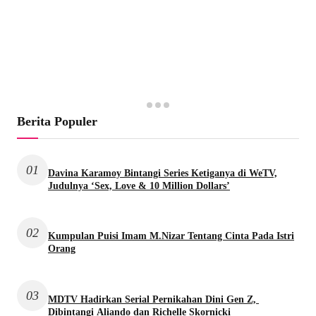
Berita Populer
01
Davina Karamoy Bintangi Series Ketiganya di WeTV,
Judulnya ‘Sex, Love & 10 Million Dollars’
02
Kumpulan Puisi Imam M.Nizar Tentang Cinta Pada Istri
Orang
03
MDTV Hadirkan Serial Pernikahan Dini Gen Z,
Dibintangi Aliando dan Richelle Skornicki