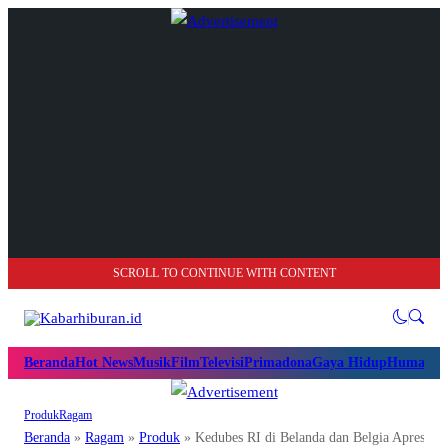
SCROLL TO CONTINUE WITH CONTENT
Beranda
Hot News
Musik
Film
Televisi
Primadona
Gaya Hidup
Humanio
Produk
Ragam
Beranda
»
Ragam
»
Produk
»
Kedubes RI di Belanda dan Belgia Apresiasi