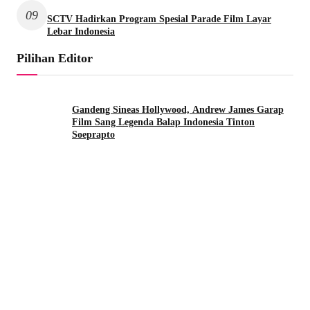
09
SCTV Hadirkan Program Spesial Parade Film Layar
Lebar Indonesia
Pilihan Editor
Gandeng Sineas Hollywood, Andrew James Garap
Film Sang Legenda Balap Indonesia Tinton
Soeprapto