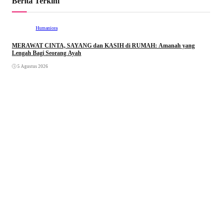
Berita Terkini
Humaniora
MERAWAT CINTA, SAYANG dan KASIH di RUMAH: Amanah yang
Lengah Bagi Seorang Ayah
5 Agustus 2026