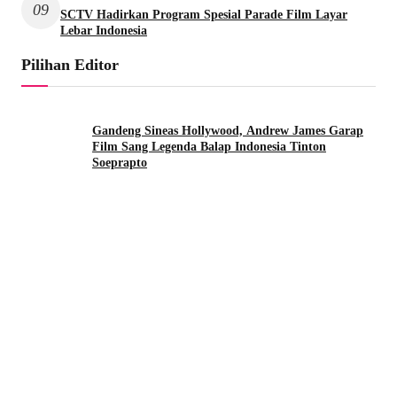
09
SCTV Hadirkan Program Spesial Parade Film Layar
Lebar Indonesia
Pilihan Editor
Gandeng Sineas Hollywood, Andrew James Garap
Film Sang Legenda Balap Indonesia Tinton
Soeprapto