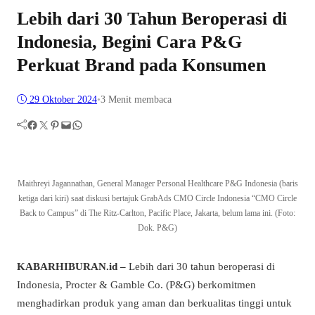
Lebih dari 30 Tahun Beroperasi di
Indonesia, Begini Cara P&G
Perkuat Brand pada Konsumen
29 Oktober 2024
•
3 Menit membaca
Facebook
Twitter
Pinterest
Mail
WhatsApp
Maithreyi Jagannathan, General Manager Personal Healthcare P&G Indonesia (baris
ketiga dari kiri) saat diskusi bertajuk GrabAds CMO Circle Indonesia “CMO Circle
Back to Campus” di The Ritz-Carlton, Pacific Place, Jakarta, belum lama ini. (Foto:
Dok. P&G)
KABARHIBURAN.id –
Lebih dari 30 tahun beroperasi di
Indonesia, Procter & Gamble Co. (P&G) berkomitmen
menghadirkan produk yang aman dan berkualitas tinggi untuk