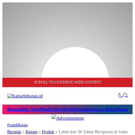
SCROLL TO CONTINUE WITH CONTENT
Beranda
Hot News
Musik
Film
Televisi
Primadona
Gaya Hidup
Humanio
Produk
Ragam
Beranda
»
Ragam
»
Produk
»
Lebih dari 30 Tahun Beroperasi di Indones