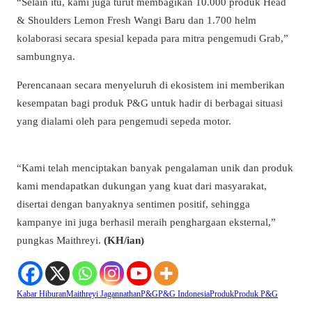
“Selain itu, kami juga turut membagikan 10.000 produk Head
& Shoulders Lemon Fresh Wangi Baru dan 1.700 helm
kolaborasi secara spesial kepada para mitra pengemudi Grab,”
sambungnya.
Perencanaan secara menyeluruh di ekosistem ini memberikan
kesempatan bagi produk P&G untuk hadir di berbagai situasi
yang dialami oleh para pengemudi sepeda motor.
“Kami telah menciptakan banyak pengalaman unik dan produk
kami mendapatkan dukungan yang kuat dari masyarakat,
disertai dengan banyaknya sentimen positif, sehingga
kampanye ini juga berhasil meraih penghargaan eksternal,”
pungkas Maithreyi.
(KH/ian)
Kabar Hiburan
Maithreyi Jagannathan
P&g
P&g Indonesia
Produk
Produk P&g