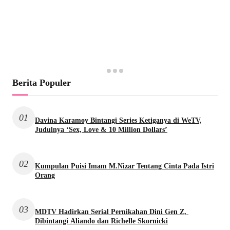
Berita Populer
01
Davina Karamoy Bintangi Series Ketiganya di WeTV,
Judulnya ‘Sex, Love & 10 Million Dollars’
02
Kumpulan Puisi Imam M.Nizar Tentang Cinta Pada Istri
Orang
03
MDTV Hadirkan Serial Pernikahan Dini Gen Z,
Dibintangi Aliando dan Richelle Skornicki