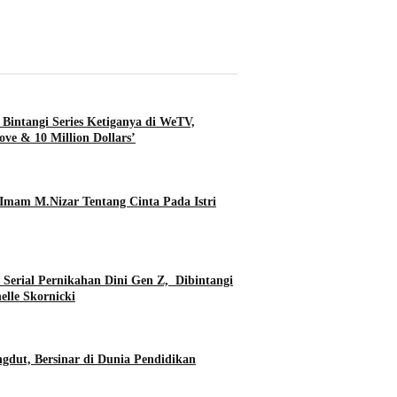
-Angan?
Bintangi Series Ketiganya di WeTV,
ove & 10 Million Dollars’
Imam M.Nizar Tentang Cinta Pada Istri
erial Pernikahan Dini Gen Z, Dibintangi
elle Skornicki
gdut, Bersinar di Dunia Pendidikan