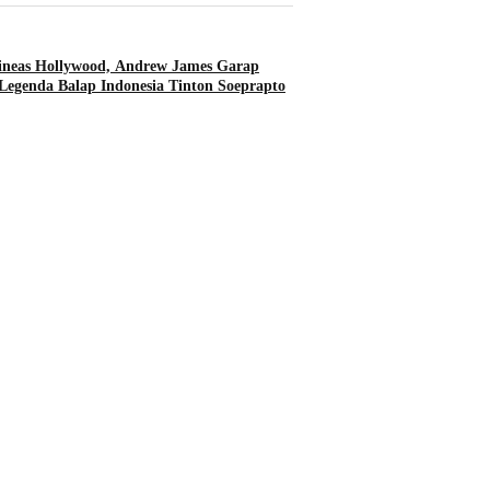
ineas Hollywood, Andrew James Garap
Legenda Balap Indonesia Tinton Soeprapto