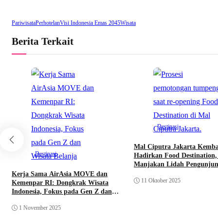
Pariwisata
Perhotelan
Visi Indonesia Emas 2045
Wisata
Berita Terkait
Destinasi
Mal Ciputra Jakarta Kemba
Destinasi
Hadirkan Food Destination,
Manjakan Lidah Pengunju
Kerja Sama AirAsia MOVE dan
11 Oktober 2025
Kemenpar RI: Dongkrak Wisata
Indonesia, Fokus pada Gen Z dan
Wisata Belanja
1 November 2025