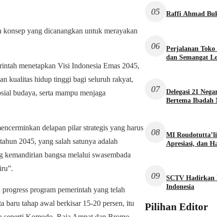
05
Raffi Ahmad Buk
ah konsep yang dicanangkan untuk merayakan
06
Perjalanan Toko
dan Semangat L
rintah menetapkan Visi Indonesia Emas 2045,
n kualitas hidup tinggi bagi seluruh rakyat,
07
Delegasi 21 Neg
osial budaya, serta mampu menjaga
Bertema Ibadah 
encerminkan delapan pilar strategis yang harus
08
MI Roudotutta’l
 tahun 2045, yang salah satunya adalah
Apresiasi, dan 
g kemandirian bangsa melalui swasembada
iru”.
09
SCTV Hadirkan P
Indonesia
 progress program pemerintah yang telah
a baru tahap awal berkisar 15-20 persen, itu
Pilihan Editor
aja seperti Komodo, Raja Ampat dan Bromo