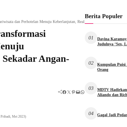
Berita Populer
riwisata dan Perhotelan Menuju Keberlanjutan, Realistis atau Sekadar Angan
ransformasi
01
Davina Karamoy 
Menuju
Judulnya ‘Sex, L
au Sekadar Angan-
02
Kumpulan Puisi 
Orang
03
MDTV Hadirkan S
Facebook
Twitter
Pinterest
Mail
WhatsApp
Aliando dan Rich
04
Gagal Jadi Pedan
Pribadi, Mei 2023)