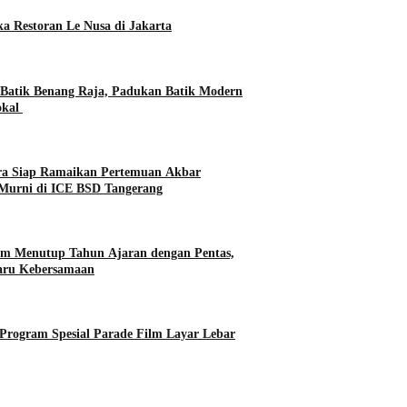
a Restoran Le Nusa di Jakarta
 Batik Benang Raja, Padukan Batik Modern
okal
ara Siap Ramaikan Pertemuan Akbar
Murni di ICE BSD Tangerang
im Menutup Tahun Ajaran dengan Pentas,
Haru Kebersamaan
rogram Spesial Parade Film Layar Lebar