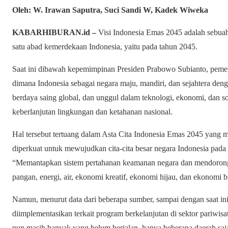
Oleh: W. Irawan Saputra, Suci Sandi W, Kadek Wiweka
KABARHIBURAN.id –
Visi Indonesia Emas 2045 adalah sebu
satu abad kemerdekaan Indonesia, yaitu pada tahun 2045.
Saat ini dibawah kepemimpinan Presiden Prabowo Subianto, peme
dimana Indonesia sebagai negara maju, mandiri, dan sejahtera denga
berdaya saing global, dan unggul dalam teknologi, ekonomi, dan s
keberlanjutan lingkungan dan ketahanan nasional.
Hal tersebut tertuang dalam Asta Cita Indonesia Emas 2045 yang m
diperkuat untuk mewujudkan cita-cita besar negara Indonesia pada
“Memantapkan sistem pertahanan keamanan negara dan mendoron
pangan, energi, air, ekonomi kreatif, ekonomi hijau, dan ekonomi b
Namun, menurut data dari beberapa sumber, sampai dengan saat ini
diimplementasikan terkait program berkelanjutan di sektor pariwisat
pun masih banyak yang belum berjalan, hanya beberapa daerah s