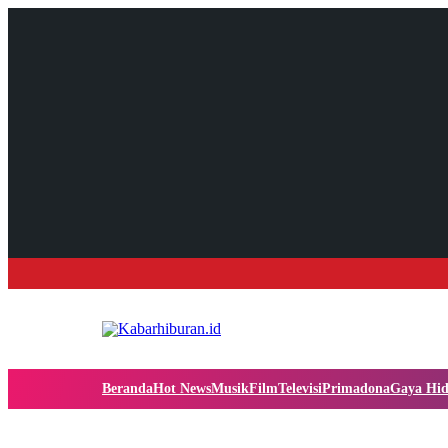
Beranda
Hot News
Musik
Film
Televisi
Primadona
Gaya Hi