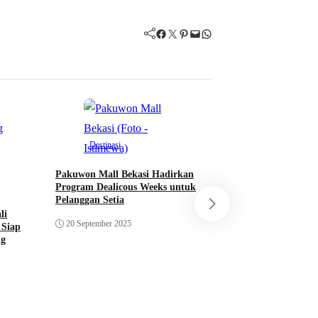
Facebook
Twitter
Pinterest
Mail
WhatsApp
Destinasi
Destinasi
Pakuwon Mall Bekasi Hadirkan
Program Dealicous Weeks untuk
Yakiniku Futago Iz
Pelanggan Setia
Jakarta, Sajikan 
li
Yakiniku Jepang A
20 September 2025
 Siap
16 September 2025
ng