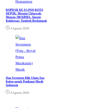
Humaniora
KOPDAR KE-8 LPQQ KOTA
DEPOK: Merajut Ukhuwah,
Menuju 100 KBMA. Sinergi,
Kolaborasi, Tumbuh Berdampak
•
4 Agustus 2026
Musik
Ifan Seventeen Rilis Ulang Apa
Kabar untuk Penikmat Musik
Indonesia
•
4 Agustus 2026