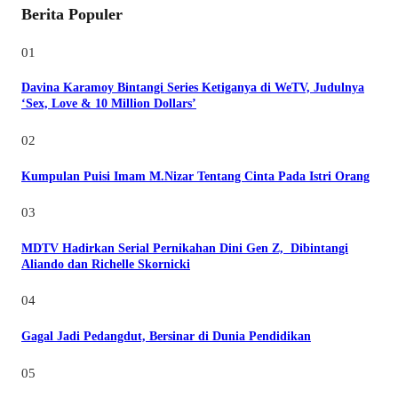
Berita Populer
01
Davina Karamoy Bintangi Series Ketiganya di WeTV, Judulnya
‘Sex, Love & 10 Million Dollars’
02
Kumpulan Puisi Imam M.Nizar Tentang Cinta Pada Istri Orang
03
MDTV Hadirkan Serial Pernikahan Dini Gen Z, Dibintangi
Aliando dan Richelle Skornicki
04
Gagal Jadi Pedangdut, Bersinar di Dunia Pendidikan
05