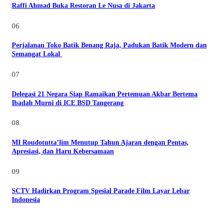
Raffi Ahmad Buka Restoran Le Nusa di Jakarta
06
Perjalanan Toko Batik Benang Raja, Padukan Batik Modern dan
Semangat Lokal
07
Delegasi 21 Negara Siap Ramaikan Pertemuan Akbar Bertema
Ibadah Murni di ICE BSD Tangerang
08
MI Roudotutta’lim Menutup Tahun Ajaran dengan Pentas,
Apresiasi, dan Haru Kebersamaan
09
SCTV Hadirkan Program Spesial Parade Film Layar Lebar
Indonesia