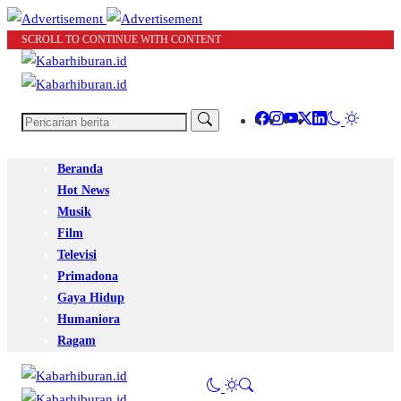
SCROLL TO CONTINUE WITH CONTENT
Beranda
Hot News
Musik
Film
Televisi
Primadona
Gaya Hidup
Humaniora
Ragam