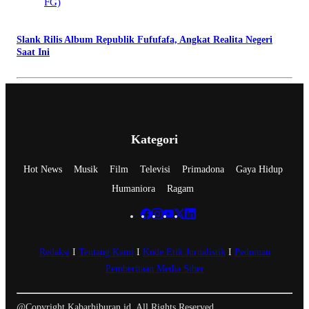
Slank Rilis Album Republik Fufufafa, Angkat Realita Negeri
Saat Ini
Kategori
Hot News
Musik
Film
Televisi
Primadona
Gaya Hidup
Humaniora
Ragam
Redaksi
I
Tentang Kami
I
Kode Etik Jurnalistik
I
Pedoman
Pemberitaan Media Siber
@Copyright Kabarhiburan.id. All Rights Reserved