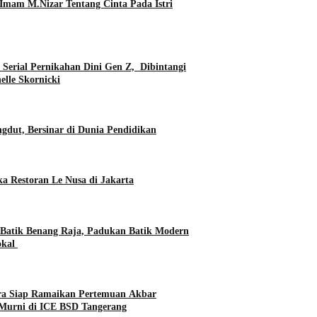
Imam M.Nizar Tentang Cinta Pada Istri
erial Pernikahan Dini Gen Z, Dibintangi
elle Skornicki
gdut, Bersinar di Dunia Pendidikan
a Restoran Le Nusa di Jakarta
 Batik Benang Raja, Padukan Batik Modern
okal
ara Siap Ramaikan Pertemuan Akbar
Murni di ICE BSD Tangerang