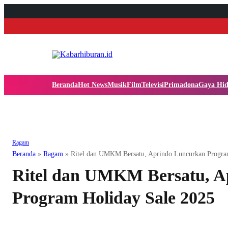
Beranda
Hot News
Musik
Film
Televisi
Primadona
Gaya Hi
Ragam
Beranda
»
Ragam
»
Ritel dan UMKM Bersatu, Aprindo Luncurkan Progra
Ritel dan UMKM Bersatu, A
Program Holiday Sale 2025