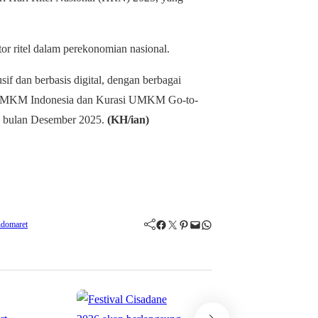
or ritel dalam perekonomian nasional.
if dan berbasis digital, dengan berbagai
uk UMKM Indonesia dan Kurasi UMKM Go-to-
an bulan Desember 2025.
(KH/ian)
Facebook
Twitter
Pinterest
Mail
WhatsApp
ndomaret