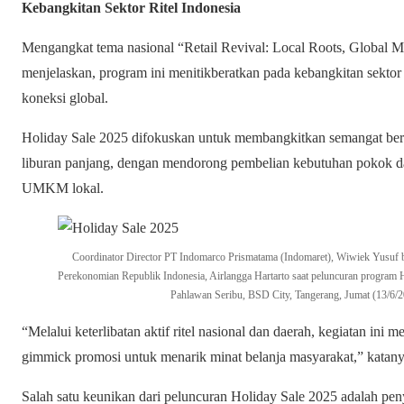
Kebangkitan Sektor Ritel Indonesia
Mengangkat tema nasional “Retail Revival: Local Roots, Global 
menjelaskan, program ini menitikberatkan pada kebangkitan sektor r
koneksi global.
Holiday Sale 2025 difokuskan untuk membangkitkan semangat berb
liburan panjang, dengan mendorong pembelian kebutuhan pokok d
UMKM lokal.
Coordinator Director PT Indomarco Prismatama (Indomaret), Wiwiek Yusuf b
Perekonomian Republik Indonesia, Airlangga Hartarto saat peluncuran program H
Pahlawan Seribu, BSD City, Tangerang, Jumat (13/6/2
“Melalui keterlibatan aktif ritel nasional dan daerah, kegiatan in
gimmick promosi untuk menarik minat belanja masyarakat,” katany
Salah satu keunikan dari peluncuran Holiday Sale 2025 adalah pen