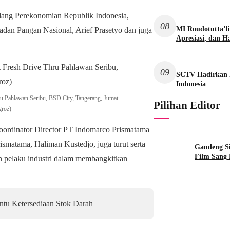
idang Perekonomian Republik Indonesia,
08
MI Roudotutta’l
adan Pangan Nasional, Arief Prasetyo dan juga
Apresiasi, dan 
09
SCTV Hadirkan P
Indonesia
ru Pahlawan Seribu, BSD City, Tangerang, Jumat
Pilihan Editor
groz)
ordinator Director PT Indomarco Prismatama
smatama, Haliman Kustedjo, juga turut serta
Gandeng S
Film Sang 
 pelaku industri dalam membangkitkan
ntu Ketersediaan Stok Darah