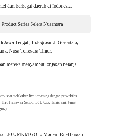
el dari berbagai daerah di Indonesia.
roduct Series Selera Nusantara
di Jawa Tengah, Indogrosir di Gorontalo,
pang, Nusa Tenggara Timur.
apan mereka menyambut lonjakan belanja
to, saat melakukan live streaming dengan perwakilan
ve Thru Pahlawan Seribu, BSD City, Tangerang, Jumat
groz)
pameran 30 UMKM GO to Modern Ritel binaan