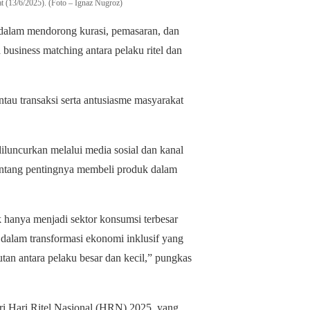
t (13/6/2025). (Foto – Ignaz Nugroz)
g dalam mendorong kurasi, pemasaran, dan
business matching antara pelaku ritel dan
 transaksi serta antusiasme masyarakat
diluncurkan melalui media sosial dan kanal
ntang pentingnya membeli produk dalam
k hanya menjadi sektor konsumsi terbesar
 dalam transformasi ekonomi inklusif yang
tan antara pelaku besar dan kecil,” pungkas
ari Hari Ritel Nasional (HRN) 2025, yang