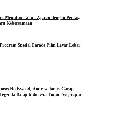
im Menutup Tahun Ajaran dengan Pentas,
Haru Kebersamaan
rogram Spesial Parade Film Layar Lebar
ineas Hollywood, Andrew James Garap
Legenda Balap Indonesia Tinton Soeprapto