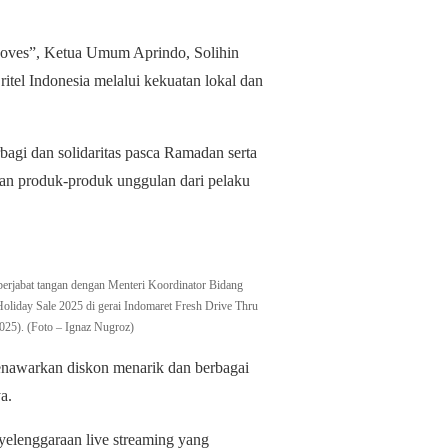
Moves”, Ketua Umum Aprindo, Solihin
itel Indonesia melalui kekuatan lokal dan
agi dan solidaritas pasca Ramadan serta
an produk-produk unggulan dari pelaku
erjabat tangan dengan Menteri Koordinator Bidang
oliday Sale 2025 di gerai Indomaret Fresh Drive Thru
025). (Foto – Ignaz Nugroz)
i menawarkan diskon menarik dan berbagai
a.
yelenggaraan live streaming yang