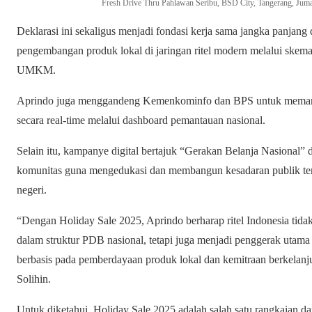
Fresh Drive Thru Pahlawan Seribu, BSD City, Tangerang, Juma
Deklarasi ini sekaligus menjadi fondasi kerja sama jangka panjan
pengembangan produk lokal di jaringan ritel modern melalui skema 
UMKM.
Aprindo juga menggandeng Kemenkominfo dan BPS untuk memantau
secara real-time melalui dashboard pemantauan nasional.
Selain itu, kampanye digital bertajuk “Gerakan Belanja Nasional” 
komunitas guna mengedukasi dan membangun kesadaran publik te
negeri.
“Dengan Holiday Sale 2025, Aprindo berharap ritel Indonesia tida
dalam struktur PDB nasional, tetapi juga menjadi penggerak utama
berbasis pada pemberdayaan produk lokal dan kemitraan berkelanju
Solihin.
Untuk diketahui, Holiday Sale 2025 adalah salah satu rangkaian d