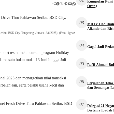
02
Kumpulan Puisi 
Facebook
Twitter
Pinterest
Mail
WhatsApp
Orang
03
MDTV Hadirkan S
Aliando dan Rich
ribu, BSD City, Tangerang, Jumat (13/6/2025). (Foto - Ignaz
04
Gagal Jadi Pedan
rindo) resmi meluncurkan program Holiday
elama satu bulan mulai 13 Juni hingga Juli
05
Raffi Ahmad Buk
nal 2025 dan menargetkan nilai transaksi
06
Perjalanan Toko
rbelanjaan, serta pelaku usaha kecil dan
dan Semangat L
aret Fresh Drive Thru Pahlawan Seribu, BSD
07
Delegasi 21 Neg
Bertema Ibadah 