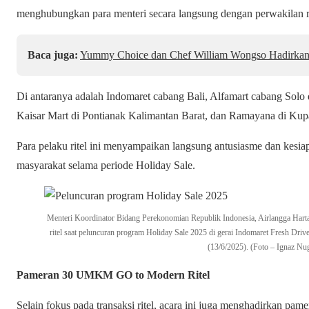
menghubungkan para menteri secara langsung dengan perwakilan rit
Baca juga:
Yummy Choice dan Chef William Wongso Hadirkan P
Di antaranya adalah Indomaret cabang Bali, Alfamart cabang Solo 
Kaisar Mart di Pontianak Kalimantan Barat, dan Ramayana di Ku
Para pelaku ritel ini menyampaikan langsung antusiasme dan kesi
masyarakat selama periode Holiday Sale.
Menteri Koordinator Bidang Perekonomian Republik Indonesia, Airlangga Hartar
ritel saat peluncuran program Holiday Sale 2025 di gerai Indomaret Fresh Dri
(13/6/2025). (Foto – Ignaz Nu
Pameran 30 UMKM GO to Modern Ritel
Selain fokus pada transaksi ritel, acara ini juga menghadirkan 