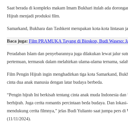
Saat berada di kompleks makam Imam Bukhari itulah ada dorongan
Hijrah menjadi produksi film.
Samarkand, Bukhara dan Tashkent merupakan kota-kota lintasan ja
Baca juga:
Film PRAMUKA Tayang di Bioskop, Budi Waseso: Jad
Peradaban Islam dan penyebarannya juga dilakukan lewat jalur sutra
pertemuan, termasuk dalam melahirkan ulama-ulama ternama, sala
Film Pengin Hijrah ingin menghadirkan tiga kota Samarkand, Bukha
cinta dua anak manusia dengan latar budaya berbeda.
“Pengin hijrah Ini berkisah tentang cinta anak muda Indonesia d
berhijrah. Juga cerita romantis percintaan beda budaya. Dan lokasi-
mendukung cerita filmnya,” jelas Budi Yulianto saat jumpa pers di
(11/11/2024).