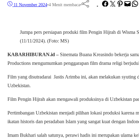
Facebook
Twitter
Pinterest
Mail
11 November 2024
•
4 Menit membaca
•
Jumpa pers persiapan produki film Pengin Hijrah di Wisma S
(11/11/2024). (Foto: MS)
KABARHIBURAN.id –
Sinemata Buana Kreasindo bekerja sam
Productions mengumumkan penggarapan film drama religi berjudul
Film yang disutradarai Jastis Arimba ini, akan melakukan syuting di
Uzbekistan.
Film Pengin Hijrah akan mengawali produksinya di Uzbekistan 
Pertimbangan Uzbekistan menjadi pilihan lokasi produksi karena me
ikatan historis dan peradaban Islam yang sangat kuat dengan Indon
Imam Bukhari salah satunya, perawi hadis ini merupakan ulama k