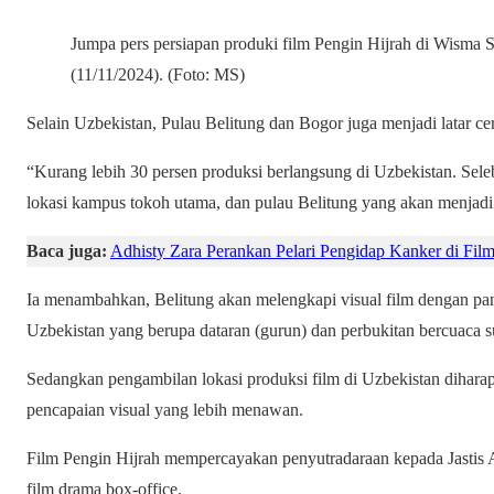
Jumpa pers persiapan produki film Pengin Hijrah di Wisma S
(11/11/2024). (Foto: MS)
Selain Uzbekistan, Pulau Belitung dan Bogor juga menjadi latar cer
“Kurang lebih 30 persen produksi berlangsung di Uzbekistan. Sele
lokasi kampus tokoh utama, dan pulau Belitung yang akan menjadi 
Baca juga:
Adhisty Zara Perankan Pelari Pengidap Kanker di Fi
Ia menambahkan, Belitung akan melengkapi visual film dengan pan
Uzbekistan yang berupa dataran (gurun) dan perbukitan bercuaca s
Sedangkan pengambilan lokasi produksi film di Uzbekistan dihara
pencapaian visual yang lebih menawan.
Film Pengin Hijrah mempercayakan penyutradaraan kepada Jastis A
film drama box-office.