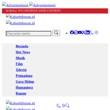
SCROLL TO CONTINUE WITH CONTENT
Beranda
Hot News
Musik
Film
Televisi
Primadona
Gaya Hidup
Humaniora
Ragam