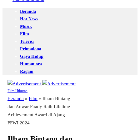
Beranda
Hot News
Musik
Film
Televisi
Primadona
Gaya Hidup
Humaniora
Ragam
Film
Hiburan
Beranda
»
Film
»
Ilham Bintang
dan Anwar Fuady Raih Lifetime
Achievement Award di Ajang
FFWI 2024
Ilham Bintang dan