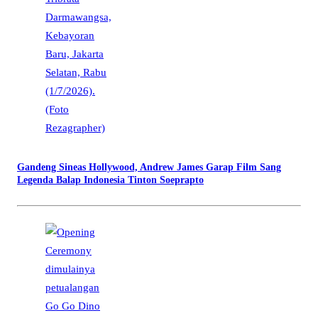
Gandeng Sineas Hollywood, Andrew James Garap Film Sang
Legenda Balap Indonesia Tinton Soeprapto