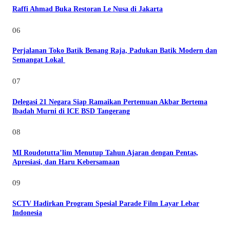
Raffi Ahmad Buka Restoran Le Nusa di Jakarta
06
Perjalanan Toko Batik Benang Raja, Padukan Batik Modern dan
Semangat Lokal
07
Delegasi 21 Negara Siap Ramaikan Pertemuan Akbar Bertema
Ibadah Murni di ICE BSD Tangerang
08
MI Roudotutta’lim Menutup Tahun Ajaran dengan Pentas,
Apresiasi, dan Haru Kebersamaan
09
SCTV Hadirkan Program Spesial Parade Film Layar Lebar
Indonesia