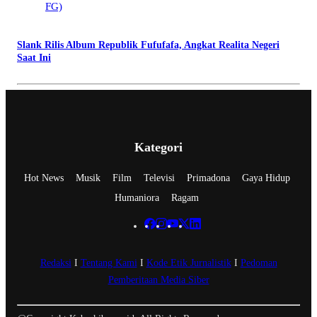
Slank Rilis Album Republik Fufufafa, Angkat Realita Negeri
Saat Ini
Kategori
Hot News
Musik
Film
Televisi
Primadona
Gaya Hidup
Humaniora
Ragam
Redaksi
I
Tentang Kami
I
Kode Etik Jurnalistik
I
Pedoman
Pemberitaan Media Siber