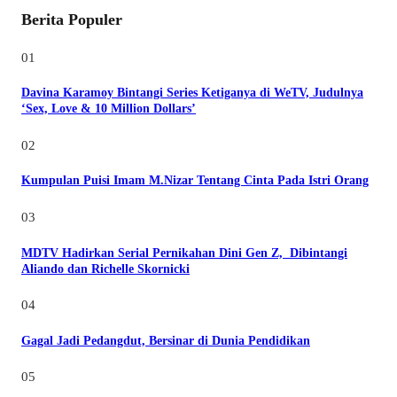
Berita Populer
01
Davina Karamoy Bintangi Series Ketiganya di WeTV, Judulnya
‘Sex, Love & 10 Million Dollars’
02
Kumpulan Puisi Imam M.Nizar Tentang Cinta Pada Istri Orang
03
MDTV Hadirkan Serial Pernikahan Dini Gen Z, Dibintangi
Aliando dan Richelle Skornicki
04
Gagal Jadi Pedangdut, Bersinar di Dunia Pendidikan
05